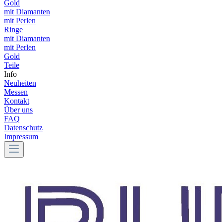
Gold
mit Diamanten
mit Perlen
Ringe
mit Diamanten
mit Perlen
Gold
Teile
Info
Neuheiten
Messen
Kontakt
Über uns
FAQ
Datenschutz
Impressum