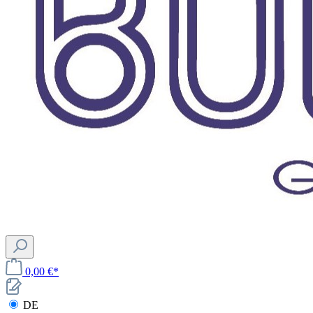
0,00 €*
DE