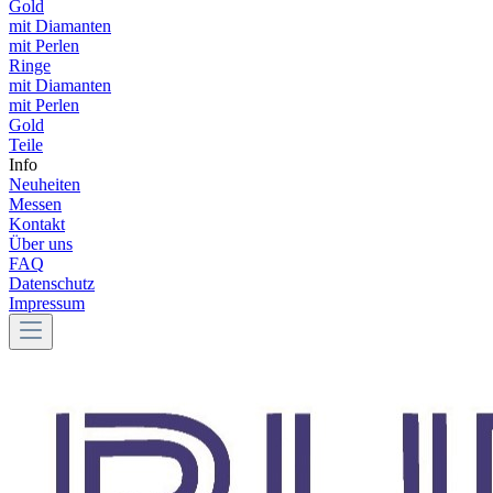
Gold
mit Diamanten
mit Perlen
Ringe
mit Diamanten
mit Perlen
Gold
Teile
Info
Neuheiten
Messen
Kontakt
Über uns
FAQ
Datenschutz
Impressum