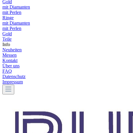
Gold
mit Diamanten
mit Perlen
Ringe
mit Diamanten
mit Perlen
Gold
Teile
Info
Neuheiten
Messen
Kontakt
Über uns
FAQ
Datenschutz
Impressum