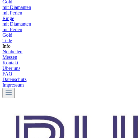
Gold
mit Diamanten
mit Perlen
Ringe
mit Diamanten
mit Perlen
Gold
Teile
Info
Neuheiten
Messen
Kontakt
Über uns
FAQ
Datenschutz
Impressum