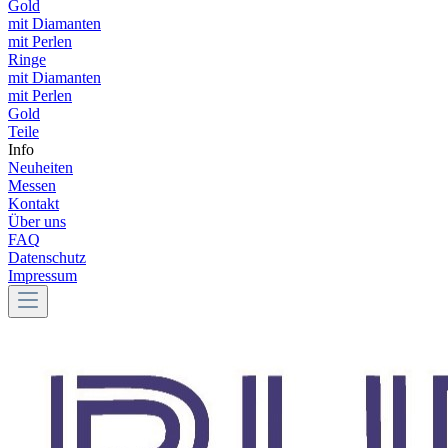
Gold
mit Diamanten
mit Perlen
Ringe
mit Diamanten
mit Perlen
Gold
Teile
Info
Neuheiten
Messen
Kontakt
Über uns
FAQ
Datenschutz
Impressum