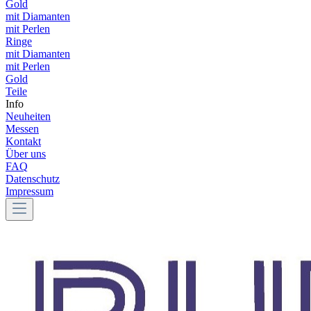
Gold
mit Diamanten
mit Perlen
Ringe
mit Diamanten
mit Perlen
Gold
Teile
Info
Neuheiten
Messen
Kontakt
Über uns
FAQ
Datenschutz
Impressum