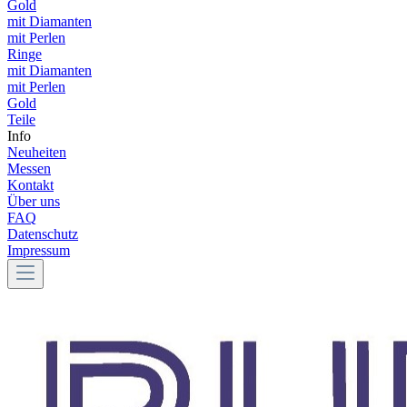
Gold
mit Diamanten
mit Perlen
Ringe
mit Diamanten
mit Perlen
Gold
Teile
Info
Neuheiten
Messen
Kontakt
Über uns
FAQ
Datenschutz
Impressum