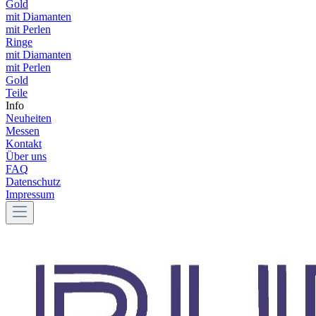
Gold
mit Diamanten
mit Perlen
Ringe
mit Diamanten
mit Perlen
Gold
Teile
Info
Neuheiten
Messen
Kontakt
Über uns
FAQ
Datenschutz
Impressum