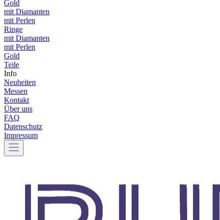
Gold
mit Diamanten
mit Perlen
Ringe
mit Diamanten
mit Perlen
Gold
Teile
Info
Neuheiten
Messen
Kontakt
Über uns
FAQ
Datenschutz
Impressum