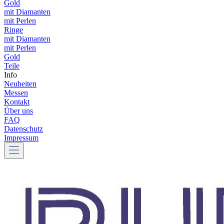
Gold
mit Diamanten
mit Perlen
Ringe
mit Diamanten
mit Perlen
Gold
Teile
Info
Neuheiten
Messen
Kontakt
Über uns
FAQ
Datenschutz
Impressum