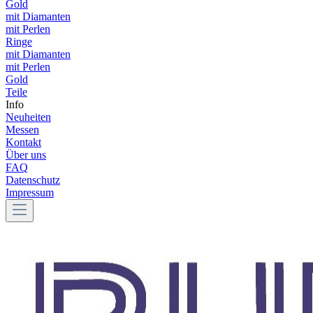
Gold
mit Diamanten
mit Perlen
Ringe
mit Diamanten
mit Perlen
Gold
Teile
Info
Neuheiten
Messen
Kontakt
Über uns
FAQ
Datenschutz
Impressum